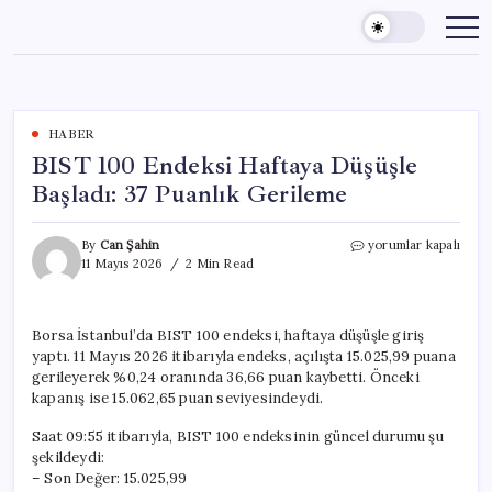
Skip
to
content
HABER
BIST 100 Endeksi Haftaya Düşüşle
Başladı: 37 Puanlık Gerileme
BIST
By
Can Şahin
yorumlar kapalı
100
11 Mayıs 2026
2 Min Read
Endeksi
Haftaya
Düşüşle
Borsa İstanbul’da BIST 100 endeksi, haftaya düşüşle giriş
Başladı:
yaptı. 11 Mayıs 2026 itibarıyla endeks, açılışta 15.025,99 puana
37
Puanlık
gerileyerek %0,24 oranında 36,66 puan kaybetti. Önceki
Gerileme
kapanış ise 15.062,65 puan seviyesindeydi.
için
Saat 09:55 itibarıyla, BIST 100 endeksinin güncel durumu şu
şekildeydi:
– Son Değer: 15.025,99