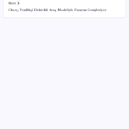
Next
Chery, Yenilikçi Elektrikli Araç Modeliyle Pazarını Genişletiyor
SON YAZILAR
Uzmandan kaplıcalarda hijyen uyarısı: ‘Kullanım
mutlaka doktor kontrolünde başlamalı’
Xiaomi HyperOS 4 Beta Süreci İçin Tarihler
Sızdırıldı
Yapay Zekanın Kimsenin Konuşmadığı Bedeli! Apple
Neden Zirvede? | TeknoMaxx #6