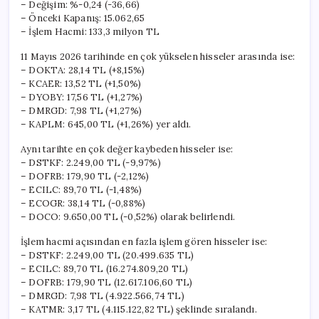
– Değişim: %-0,24 (-36,66)
– Önceki Kapanış: 15.062,65
– İşlem Hacmi: 133,3 milyon TL
11 Mayıs 2026 tarihinde en çok yükselen hisseler arasında ise:
– DOKTA: 28,14 TL (+8,15%)
– KCAER: 13,52 TL (+1,50%)
– DYOBY: 17,56 TL (+1,27%)
– DMRGD: 7,98 TL (+1,27%)
– KAPLM: 645,00 TL (+1,26%) yer aldı.
Aynı tarihte en çok değer kaybeden hisseler ise:
– DSTKF: 2.249,00 TL (-9,97%)
– DOFRB: 179,90 TL (-2,12%)
– ECILC: 89,70 TL (-1,48%)
– ECOGR: 38,14 TL (-0,88%)
– DOCO: 9.650,00 TL (-0,52%) olarak belirlendi.
İşlem hacmi açısından en fazla işlem gören hisseler ise:
– DSTKF: 2.249,00 TL (20.499.635 TL)
– ECILC: 89,70 TL (16.274.809,20 TL)
– DOFRB: 179,90 TL (12.617.106,60 TL)
– DMRGD: 7,98 TL (4.922.566,74 TL)
– KATMR: 3,17 TL (4.115.122,82 TL) şeklinde sıralandı.