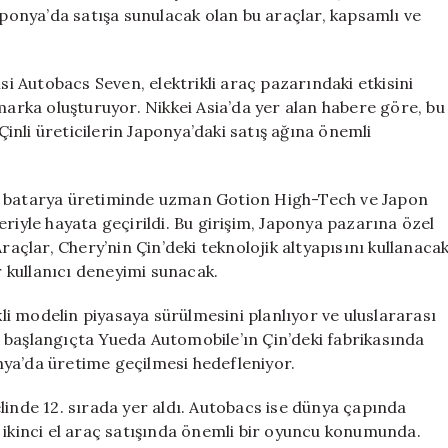
Pazarını
aponya’da satışa sunulacak olan bu araçlar, kapsamlı ve
Genişletiyor
için
 Autobacs Seven, elektrikli araç pazarındaki etkisini
marka oluşturuyor. Nikkei Asia’da yer alan habere göre, bu
 Çinli üreticilerin Japonya’daki satış ağına önemli
u, batarya üretiminde uzman Gotion High-Tech ve Japon
riyle hayata geçirildi. Bu girişim, Japonya pazarına özel
raçlar, Chery’nin Çin’deki teknolojik altyapısını kullanaca
r kullanıcı deneyimi sunacak.
kli modelin piyasaya sürülmesini planlıyor ve uluslararası
 başlangıçta Yueda Automobile’ın Çin’deki fabrikasında
ya’da üretime geçilmesi hedefleniyor.
linde 12. sırada yer aldı. Autobacs ise dünya çapında
 ikinci el araç satışında önemli bir oyuncu konumunda.