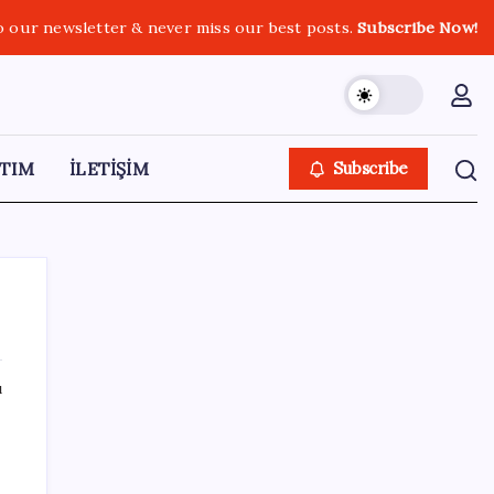
o our newsletter & never miss our best posts.
Subscribe Now!
TIM
İLETİŞİM
Subscribe
ı
SON YAZILAR
Uzmandan kaplıcalarda hijyen uyarısı:
‘Kullanım mutlaka doktor kontrolünde