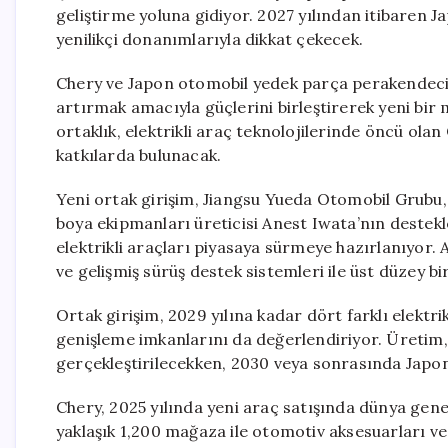
geliştirme yoluna gidiyor. 2027 yılından itibaren J
yenilikçi donanımlarıyla dikkat çekecek.
Chery ve Japon otomobil yedek parça perakendecisi
artırmak amacıyla güçlerini birleştirerek yeni bir 
ortaklık, elektrikli araç teknolojilerinde öncü olan
katkılarda bulunacak.
Yeni ortak girişim, Jiangsu Yueda Otomobil Grub
boya ekipmanları üreticisi Anest Iwata’nın destekle
elektrikli araçları piyasaya sürmeye hazırlanıyor. A
ve gelişmiş sürüş destek sistemleri ile üst düzey bi
Ortak girişim, 2029 yılına kadar dört farklı elektri
genişleme imkanlarını da değerlendiriyor. Üretim,
gerçekleştirilecekken, 2030 veya sonrasında Japon
Chery, 2025 yılında yeni araç satışında dünya gene
yaklaşık 1,200 mağaza ile otomotiv aksesuarları ve