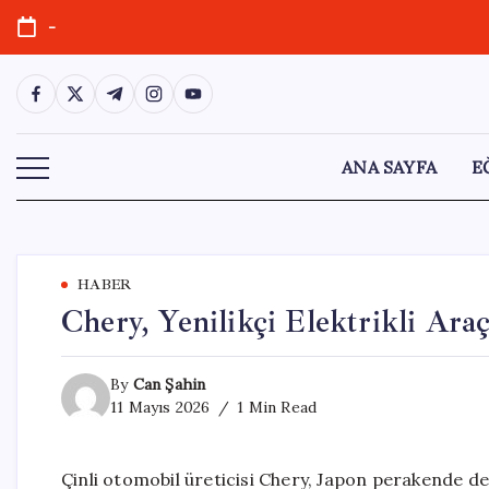
Skip
-
to
content
https://www.facebook.com/
https://twitter.com/
https://t.me/
https://www.instagram.com/
https://youtube.com/
ANA SAYFA
E
HABER
Chery, Yenilikçi Elektrikli Ara
By
Can Şahin
11 Mayıs 2026
1 Min Read
Çinli otomobil üreticisi Chery, Japon perakende devi