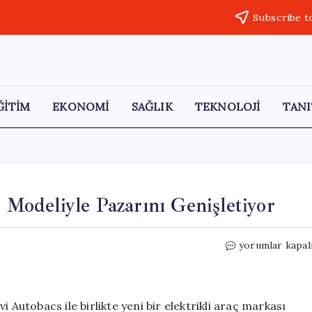
Subscribe t
ĞİTİM
EKONOMİ
SAĞLIK
TEKNOLOJİ
TANI
ç Modeliyle Pazarını Genişletiyor
Chery,
yorumlar kapal
Yenilikçi
Elektrikli
Araç
Modeliyle
 Autobacs ile birlikte yeni bir elektrikli araç markası