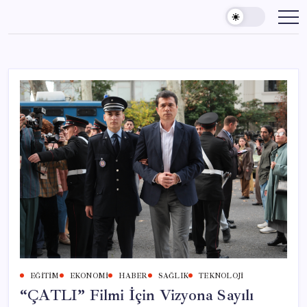
Skip
to
content
EĞITIM
EKONOMI
HABER
SAĞLIK
TEKNOLOJI
“ÇATLI” Filmi İçin Vizyona Sayılı