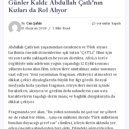
Günler Kaldı: Abdullah Çatlı’nın
Kızları da Rol Alıyor
“ÇATLI”
By
Can Şahin
yorumlar kapalı
Filmi
13 Haziran 2026
2 Min Read
İçin
Vizyona
Sayılı
Abdullah Çatlı’nın yaşamından esinlenen ve Türk siyasi
Günler
tarihinin önemli dönemlerine ışık tutan “ÇATLI” filmi için
Kaldı:
Abdullah
vizyon tarihi yaklaşırken heyecan dorukta. ASALA terör
Çatlı’nın
örgütüyle mücadelenin yoğun yaşandığı 12 Eylül sonrası
Kızları
yıllarını konu alan film, izleyicilere unutulmaz anlar sunmayı
da
vaat ediyor. Yeni yayınlanan fragman, etkileyici atmosferi ve
Rol
dikkat çekici diyaloglarıyla büyük bir ilgi gördü. Sosyal
Alıyor
medyada hızla yayılan fragman, izleyicileri merak içinde
için
bırakırken, aksiyon ve gerilim dolu sahnelerin yanı sıra
karakterlerin taşıdığı derin inanç ve bağlılık duygularıyla da
dikkat çekiyor.
Fragmanda yer alan, “Bu yolun sonunda ne şan var ne şöhret
ne de rahat bir ölüm… Ama en mühimi, ileride Türk milletinin
bundan duyacağı şeref var” cümlesi, izleyicilerin aklında yer
eden önemli sahnelerden biri oldu. Filmdeki sürprizlerden