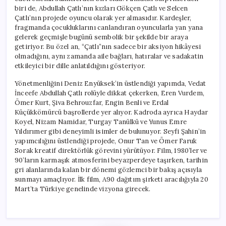
biri de, Abdullah Çatlı’nın kızları Gökçen Çatlı ve Selcen
Çatlı’nın projede oyuncu olarak yer almasıdır. Kardeşler,
fragmanda çocukluklarını canlandıran oyuncularla yan yana
gelerek geçmişle bugünü sembolik bir şekilde bir araya
getiriyor. Bu özel an, “Çatlı”nın sadece bir aksiyon hikâyesi
olmadığını, aynı zamanda aile bağları, hatıralar ve sadakatin
etkileyici bir dille anlatıldığını gösteriyor.
Yönetmenliğini Deniz Enyüksek’in üstlendiği yapımda, Vedat
İnceefe Abdullah Çatlı rolüyle dikkat çekerken, Eren Vurdem,
Ömer Kurt, Şiva Behrouzfar, Engin Benli ve Erdal
Küçükkömürcü başrollerde yer alıyor. Kadroda ayrıca Haydar
Koyel, Nizam Namidar, Turgay Tanülkü ve Yunus Emre
Yıldırımer gibi deneyimli isimler de bulunuyor. Seyfi Şahin’in
yapımcılığını üstlendiği projede, Onur Tan ve Ömer Faruk
Sorak kreatif direktörlük görevini yürütüyor. Film, 1980’ler ve
90’ların karmaşık atmosferini beyazperdeye taşırken, tarihin
gri alanlarında kalan bir dönemi gözlemci bir bakış açısıyla
sunmayı amaçlıyor. İlk film, A90 dağıtım şirketi aracılığıyla 20
Mart’ta Türkiye genelinde vizyona girecek.