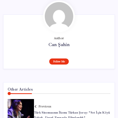
Author
Can Şahin
Follow Me
Other Articles
Previous
Türk Sinemasının İkonu Türkan Şoray: “Set İçin Köyü
Yaktık, Davul Zurnayla Uğurlandık”