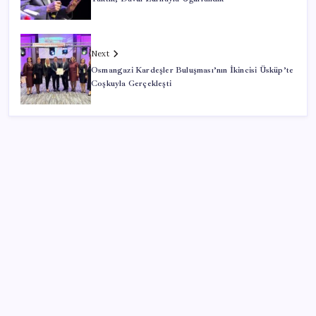
Next
Osmangazi Kardeşler Buluşması’nın İkincisi Üsküp’te
Coşkuyla Gerçekleşti
SON YAZILAR
Uzmandan kaplıcalarda hijyen uyarısı: ‘Kullanım
mutlaka doktor kontrolünde başlamalı’