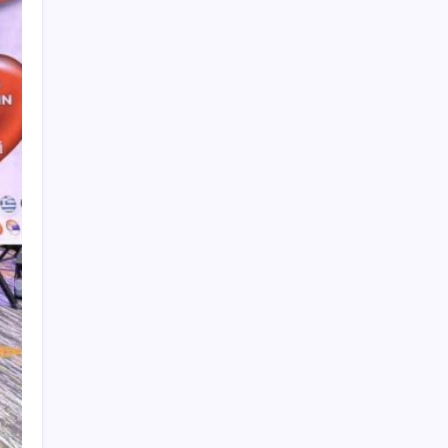
MacBook Ultra için Geri Sayım Başladı: İşte
Bilinenler
Halkbank, ikincil halka arz süreci başlattı
İş Bankası’nda üst düzey görev değişimi:
Hakan Aran görevinden ayrılıyor
ING’den dolar/TL tahmini
BofA: Yatırımcı iyimserliği beş yılın en
yüksek seviyesinde
ChatGPT Artık Adobe Araçlarıyla İçerik
Üretebiliyor: 70 Farklı Araç
MEB 2026-2027 ortaokul kayıtları ne zaman
başlıyor? Ortaokul kayıtları nasıl yapılır?
Dünya Altın Konseyi’nden kritik rapor: Altın
piyasasında kısa vadede ne olacak?
YÖK’ten uluslararası mezunlara 2 yıllık
ikamet hakkı