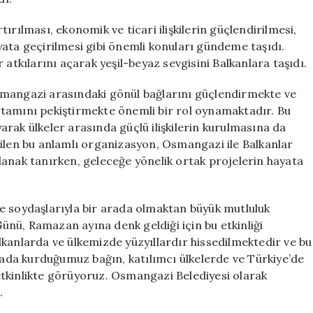
rtırılması, ekonomik ve ticari ilişkilerin güçlendirilmesi,
ata geçirilmesi gibi önemli konuları gündeme taşıdı.
 atkılarını açarak yeşil-beyaz sevgisini Balkanlara taşıdı.
smangazi arasındaki gönül bağlarını güçlendirmekte ve
 ortamını pekiştirmekte önemli bir rol oynamaktadır. Bu
rak ülkeler arasında güçlü ilişkilerin kurulmasına da
rilen bu anlamlı organizasyon, Osmangazi ile Balkanlar
 olanak tanırken, geleceğe yönelik ortak projelerin hayata
e soydaşlarıyla bir arada olmaktan büyük mutluluk
nü, Ramazan ayına denk geldiği için bu etkinliği
kanlarda ve ülkemizde yüzyıllardır hissedilmektedir ve bu
da kurduğumuz bağın, katılımcı ülkelerde ve Türkiye’de
k etkinlikte görüyoruz. Osmangazi Belediyesi olarak
.