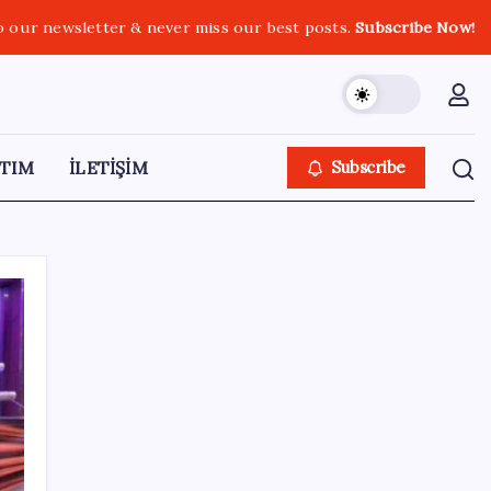
o our newsletter & never miss our best posts.
Subscribe Now!
TIM
İLETİŞİM
Subscribe
SON YAZILAR
Yeni gümrük tarifeleri Türkiye’nin ihracatçı
sektörlerinde endişe yarattı