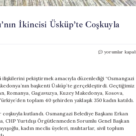
’nın İkincisi Üsküp’te Coşkuyla
Osmangazi
yorumlar kapal
Kardeşler
Buluşması’nın
İkincisi
Üsküp’te
ü ilişkilerini pekiştirmek amacıyla düzenlediği “Osmangazi
Coşkuyla
akedonya’nın başkenti Üsküp’te gerçekleştirdi. Geçtiğimiz
Gerçekleşti
istan, Romanya, Gagavuzya, Kuzey Makedonya, Kosova,
için
ürkiye’den toplam 40 şehirden yaklaşık 350 kadın katıldı.
 coşkuyla kutlandı. Osmangazi Belediye Başkanı Erkan
rama, CHP Yurtdışı Örgütlenmeden Sorumlu Genel Başkan
yışoğlu, kadın meclis üyeleri, muhtarlar, sivil toplum
dı.