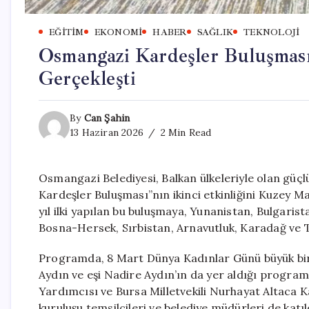
EĞITIM
EKONOMI
HABER
SAĞLIK
TEKNOLOJI
Osmangazi Kardeşler Buluşması
Gerçekleşti
By
Can Şahin
13 Haziran 2026
2 Min Read
Osmangazi Belediyesi, Balkan ülkeleriyle olan güçl
Kardeşler Buluşması”nın ikinci etkinliğini Kuzey M
yıl ilki yapılan bu buluşmaya, Yunanistan, Bulgar
Bosna-Hersek, Sırbistan, Arnavutluk, Karadağ ve T
Programda, 8 Mart Dünya Kadınlar Günü büyük bir
Aydın ve eşi Nadire Aydın’ın da yer aldığı prog
Yardımcısı ve Bursa Milletvekili Nurhayat Altaca Ka
kuruluşu temsilcileri ve belediye müdürleri de katıl