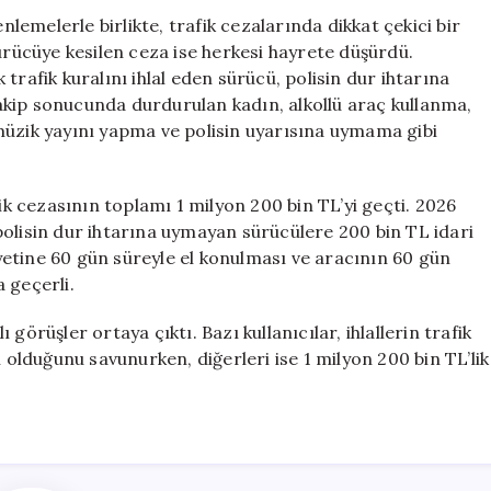
Trafik
emelerle birlikte, trafik cezalarında dikkat çekici bir
Cezası
sürücüye kesilen ceza ise herkesi hayrete düşürdü.
Uygulandı
trafik kuralını ihlal eden sürücü, polisin dur ihtarına
için
kip sonucunda durdurulan kadın, alkollü araç kullanma,
müzik yayını yapma ve polisin uyarısına uymama gibi
fik cezasının toplamı 1 milyon 200 bin TL’yi geçti. 2026
polisin dur ihtarına uymayan sürücülere 200 bin TL idari
etine 60 gün süreyle el konulması ve aracının 60 gün
 geçerli.
görüşler ortaya çıktı. Bazı kullanıcılar, ihlallerin trafik
n olduğunu savunurken, diğerleri ise 1 milyon 200 bin TL’lik