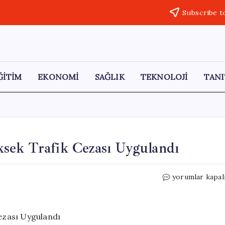
Subscribe t
ĞİTİM
EKONOMİ
SAĞLIK
TEKNOLOJİ
TANI
sek Trafik Cezası Uygulandı
Kadın
yorumlar kapal
Sürücüye
Tarihin
En
Yüksek