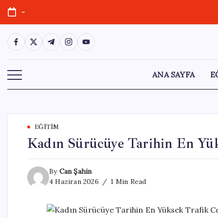
Skip
-
to
content
https://www.facebook.com/
https://twitter.com/
https://t.me/
https://www.instagram.com/
https://youtube.com/
ANA SAYFA
E
EĞITIM
Kadın Sürücüye Tarihin En Yük
By
Can Şahin
4 Haziran 2026
1 Min Read