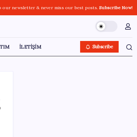
o our newsletter & never miss our best posts.
Subscribe Now!
TIM
İLETİŞİM
Subscribe
ı
SON YAZILAR
MacBook Ultra için Geri Sayım Başladı: İşte
Bilinenler