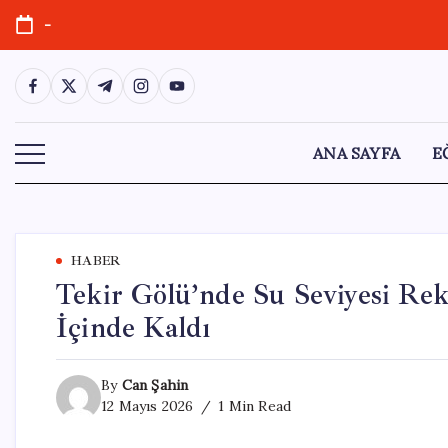
Skip
-
to
content
https://www.facebook.com/
https://twitter.com/
https://t.me/
https://www.instagram.com/
https://youtube.com/
ANA SAYFA
E
HABER
Tekir Gölü’nde Su Seviyesi Rek
İçinde Kaldı
By
Can Şahin
12 Mayıs 2026
1 Min Read