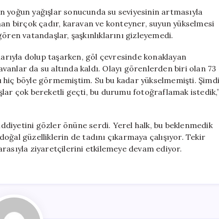
Rekor
n yoğun yağışlar sonucunda su seviyesinin artmasıyla
Kırdı:
nan birçok çadır, karavan ve konteyner, suyun yükselmesi
Çadır
en vatandaşlar, şaşkınlıklarını gizleyemedi.
ve
Karavanlar
ularıyla dolup taşarken, göl çevresinde konaklayan
Suyun
ravanlar da su altında kaldı. Olayı görenlerden biri olan 73
İçinde
ı hiç böyle görmemiştim. Su bu kadar yükselmemişti. Şimd
Kaldı
lar çok bereketli geçti, bu durumu fotoğraflamak istedik,
için
diyetini gözler önüne serdi. Yerel halk, bu beklenmedik
oğal güzelliklerin de tadını çıkarmaya çalışıyor. Tekir
rasıyla ziyaretçilerini etkilemeye devam ediyor.