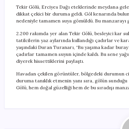
Tekir Gölü, Erciyes Dağı eteklerinde meydana gele
dikkat çekici bir duruma geldi. Göl kenarında bulu
nedeniyle tamamen suya gömüldü. Bu manzarayı gör
2.200 rakımda yer alan Tekir Gölü, besleyici kar s
tatilcilerin yaz aylarında kullandığı çadırlar ve ka
yaşındaki Duran Turanarı, “Bu yaşıma kadar buray
çadırlar tamamen suyun içinde kaldı. Bu sene yağış
diyerek hissettiklerini paylaştı.
Havadan çekilen görüntüler, bölgedeki durumun cid
duruma tanıklık etmenin yanı sıra, gölün sunduğu d
Gölü, hem doğal güzelliği hem de bu sıradışı manza