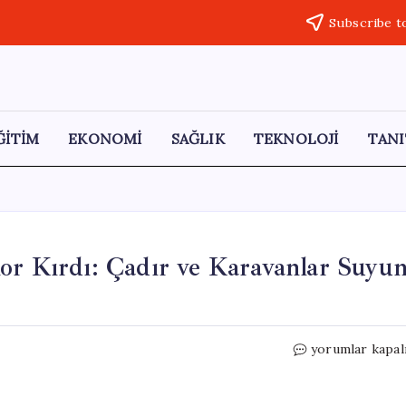
Subscribe t
ĞİTİM
EKONOMİ
SAĞLIK
TEKNOLOJİ
TANI
or Kırdı: Çadır ve Karavanlar Suyu
Tekir
yorumlar kapal
Gölü’nde
Su
Seviyesi