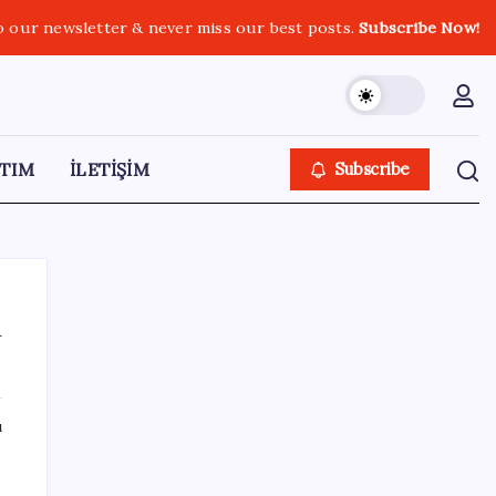
o our newsletter & never miss our best posts.
Subscribe Now!
TIM
İLETİŞİM
Subscribe
n
SON YAZILAR
ı
Xiaomi HyperOS 4 Beta Süreci İçin Tarihler
Sızdırıldı