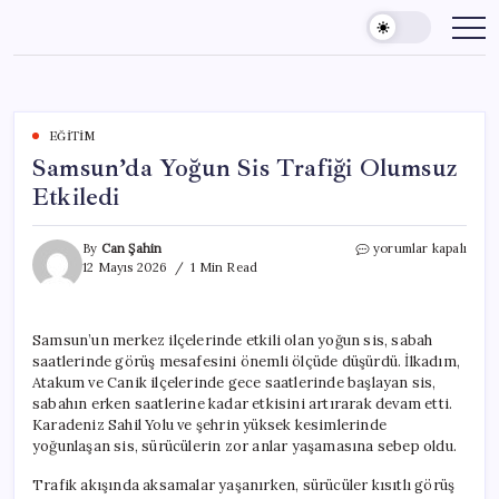
Skip
to
content
EĞITIM
Samsun’da Yoğun Sis Trafiği Olumsuz
Etkiledi
Samsun’da
By
Can Şahin
yorumlar kapalı
Yoğun
12 Mayıs 2026
1 Min Read
Sis
Trafiği
Olumsuz
Samsun’un merkez ilçelerinde etkili olan yoğun sis, sabah
Etkiledi
saatlerinde görüş mesafesini önemli ölçüde düşürdü. İlkadım,
için
Atakum ve Canik ilçelerinde gece saatlerinde başlayan sis,
sabahın erken saatlerine kadar etkisini artırarak devam etti.
Karadeniz Sahil Yolu ve şehrin yüksek kesimlerinde
yoğunlaşan sis, sürücülerin zor anlar yaşamasına sebep oldu.
Trafik akışında aksamalar yaşanırken, sürücüler kısıtlı görüş