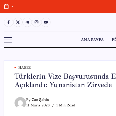
Skip
-
to
content
https://www.facebook.com/
https://twitter.com/
https://t.me/
https://www.instagram.com/
https://youtube.com/
ANA SAYFA
E
HABER
Türklerin Vize Başvurusunda E
Açıklandı: Yunanistan Zirvede
By
Can Şahin
11 Mayıs 2026
1 Min Read