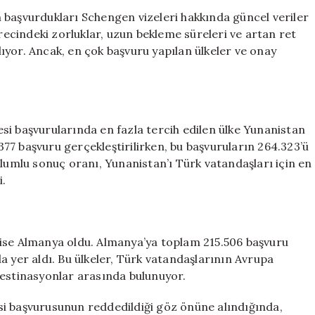
Çok
 başvurdukları Schengen vizeleri hakkında güncel veriler
Tercih
ürecindeki zorluklar, uzun bekleme süreleri ve artan ret
Ettiği
ıyor. Ancak, en çok başvuru yapılan ülkeler ve onay
Ülkeler
Açıklandı:
Yunanistan
Zirvede
için
si başvurularında en fazla tercih edilen ülke Yunanistan
77 başvuru gerçekleştirilirken, bu başvuruların 264.323’ü
olumlu sonuç oranı, Yunanistan’ı Türk vatandaşları için en
i.
 ise Almanya oldu. Almanya’ya toplam 215.506 başvuru
a yer aldı. Bu ülkeler, Türk vatandaşlarının Avrupa
destinasyonlar arasında bulunuyor.
si başvurusunun reddedildiği göz önüne alındığında,