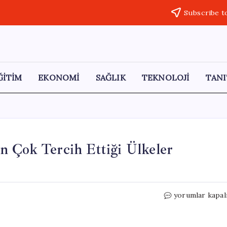
Subscribe t
ĞİTİM
EKONOMİ
SAĞLIK
TEKNOLOJİ
TANI
n Çok Tercih Ettiği Ülkeler
Türklerin
yorumlar kapal
Vize
Başvurusunda
En