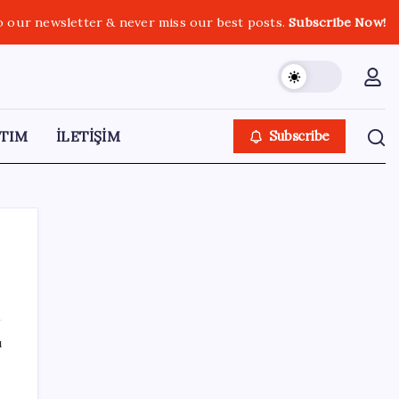
o our newsletter & never miss our best posts.
Subscribe Now!
TIM
İLETİŞİM
Subscribe
SON YAZILAR
ı
Uzmandan kaplıcalarda hijyen uyarısı:
‘Kullanım mutlaka doktor kontrolünde