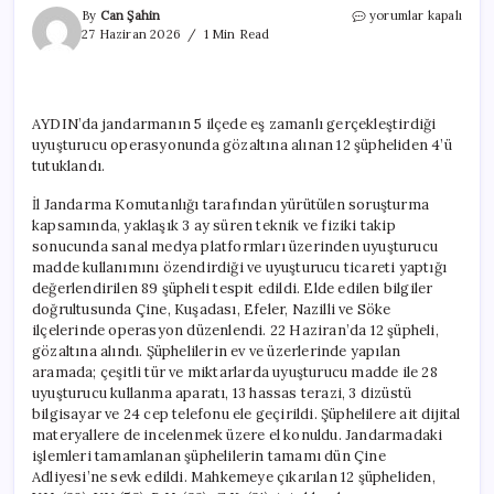
Aydın’da
By
Can Şahin
yorumlar kapalı
Uyuşturucu
27 Haziran 2026
1 Min Read
Operasyonu:
4
Tutuklama
için
AYDIN’da jandarmanın 5 ilçede eş zamanlı gerçekleştirdiği
uyuşturucu operasyonunda gözaltına alınan 12 şüpheliden 4’ü
tutuklandı.
İl Jandarma Komutanlığı tarafından yürütülen soruşturma
kapsamında, yaklaşık 3 ay süren teknik ve fiziki takip
sonucunda sanal medya platformları üzerinden uyuşturucu
madde kullanımını özendirdiği ve uyuşturucu ticareti yaptığı
değerlendirilen 89 şüpheli tespit edildi. Elde edilen bilgiler
doğrultusunda Çine, Kuşadası, Efeler, Nazilli ve Söke
ilçelerinde operasyon düzenlendi. 22 Haziran’da 12 şüpheli,
gözaltına alındı. Şüphelilerin ev ve üzerlerinde yapılan
aramada; çeşitli tür ve miktarlarda uyuşturucu madde ile 28
uyuşturucu kullanma aparatı, 13 hassas terazi, 3 dizüstü
bilgisayar ve 24 cep telefonu ele geçirildi. Şüphelilere ait dijital
materyallere de incelenmek üzere el konuldu. Jandarmadaki
işlemleri tamamlanan şüphelilerin tamamı dün Çine
Adliyesi’ne sevk edildi. Mahkemeye çıkarılan 12 şüpheliden,