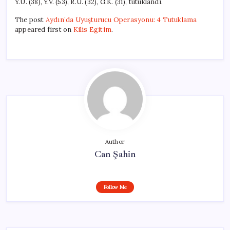
Y.U. (38), Y.V. (53), R.U. (32), G.K. (31), tutuklandı.
The post
Aydın’da Uyuşturucu Operasyonu: 4 Tutuklama
appeared first on
Kilis Egitim
.
Author
Can Şahin
Follow Me