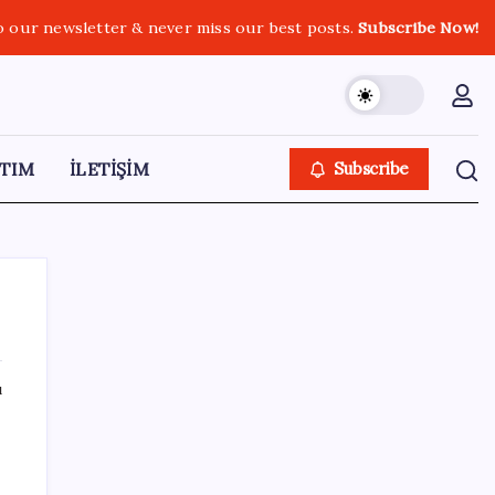
o our newsletter & never miss our best posts.
Subscribe Now!
TIM
İLETİŞİM
Subscribe
ı
SON YAZILAR
Uzmandan kaplıcalarda hijyen uyarısı:
‘Kullanım mutlaka doktor kontrolünde