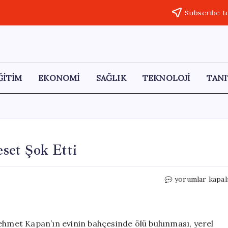
Subscribe t
ĞİTİM
EKONOMİ
SAĞLIK
TEKNOLOJİ
TANI
set Şok Etti
Burdur’da
yorumlar kapal
Bahçede
Bulunan
Ceset
Şok
Mehmet Kapan’ın evinin bahçesinde ölü bulunması, yerel