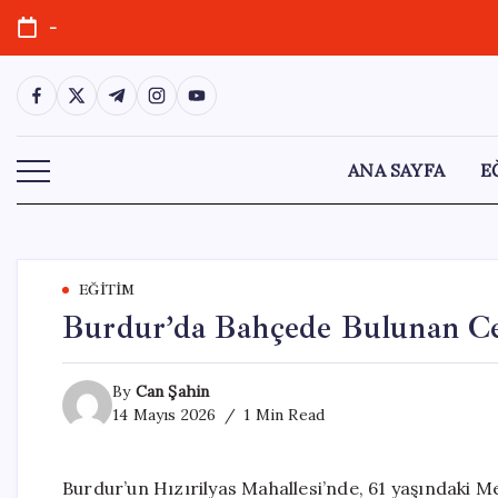
Skip
-
to
content
https://www.facebook.com/
https://twitter.com/
https://t.me/
https://www.instagram.com/
https://youtube.com/
ANA SAYFA
E
EĞITIM
Burdur’da Bahçede Bulunan Ce
By
Can Şahin
14 Mayıs 2026
1 Min Read
Burdur’un Hızırilyas Mahallesi’nde, 61 yaşındaki 