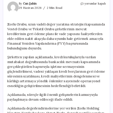
Zorlu
By
Can Şahin
yorumlar kapalı
Grubu’ndan
29 Haziran 2026
2 Min Read
finansal
yeniden
yapılandırma
Zorlu Grubu, uzun vadeli değer yaratma stratejisi kapsamında
başvurusu
Vestel Grubu ve Tekstil Grubu şirketlerinin mevcut
için
kredilerinin geri ödeme planı ile vade yapısını faaliyetlerden
elde edilen nakit akışıyla daha uyumlu hale getirmek amacıyla
Finansal Yeniden Yapılandırma (FYY) başvurusunda
bulunduğunu duyurdu.
Şirketten yapılan açıklamada, kredi kuruluşlarıyla varılan
mutabakat doğrultusunda bankacılık mevzuatı kapsamında
gerçekleştirilen başvuruyla işletme sermayesinin
güçlendirilmesi, vadesi yaklaşan kredi borçlarının geri ödeme
süresinin uzatılması, kredi maliyetlerinin dengelenmesi ve
kârlılığı artırmaya yönelik önlemler sayesinde operasyonel
esnekliğin geliştirilmesinin hedeflendiği belirtildi.
Açıklamada, süreçle ilgili önemli gelişmelerin kamuoyuyla
paylaşılmaya devam edileceği ifade edildi.
Açıklamada değerlendirmelerine yer verilen Zorlu Holding