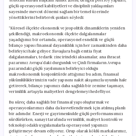
Yönetim Kurulu Başkanı Ahmet Zorlu, dengeli portföy yapıları,
güçlü operasyonel kabiliyetleri ve disiplinli yaklaşımları
sayesinde mevcut dönemi sağlam bir temel üzerinde
yönettiklerini belirterek şunları söyledi:
“Küresel ölçekte ekonomik ve jeopolitik dinamiklerin yeniden
şekillendiği, makroekonomik ölçekte dalgalanmalar
yaşadığımız bir ortamda, operasyonel esneklik ve güçlü
bilanço yapısı finansal dayanıklılık için her zamankinden daha
belirleyici hale geliyor. Savaşlara bağlı emtia fiyat
dalgalanmaları, tedarik zincirindeki aksamalar, ana ihracat
pazarımız Avrupa’daki durgunluk ve Çinli firmaların Avrupa
pazarındaki güçlü yayılımının belirleyici olduğu
makroekonomik konjonktürde attığımız bu adım, finansal
yükümlülüklerimizin vade yapısını nakit akışımızla uyumlu hale
getirerek, bilanço yapımızı daha sağlıklı bir zemine taşımayı,
verimlilik artışıyla maliyetleri dengelemeyi hedefliyor.
Bu süreç daha sağlıklı bir finansal yapı oluşturmak ve
operasyonlarımızı daha da kuvvetlendirmek için atılmış planlı
bir adımdır. Enerji ve gayrimenkulde güçlü performansımızı
sürdürürken, sanayi tarafında verimlilik, maliyet kontrolü ve
teknoloji odaklı uygulamalarla operasyonel yapımızı
geliştirmeye devam ediyoruz. Grup olarak köklü markalarımız,