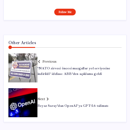
Follow Me
Other Articles
Previous
‘NATO zirvesi öncesi mazgallar yol seviyesine
indirildi’ iddiası: ABB’den açıklama geldi
Next
Beyaz Saray’dan OpenAI’ya GPT-5.6 talimatı