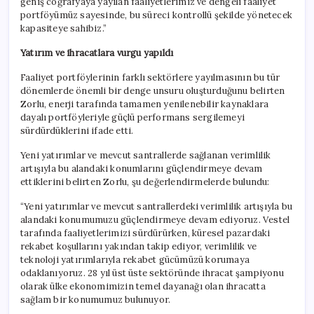
geniş coğrafyaya yayılan faaliyetlerimiz ve dengeli faaliyet
portföyümüz sayesinde, bu süreci kontrollü şekilde yönetecek
kapasiteye sahibiz.”
Yatırım ve ihracatlara vurgu yapıldı
Faaliyet portföylerinin farklı sektörlere yayılmasının bu tür
dönemlerde önemli bir denge unsuru oluşturduğunu belirten
Zorlu, enerji tarafında tamamen yenilenebilir kaynaklara
dayalı portföyleriyle güçlü performans sergilemeyi
sürdürdüklerini ifade etti.
Yeni yatırımlar ve mevcut santrallerde sağlanan verimlilik
artışıyla bu alandaki konumlarını güçlendirmeye devam
ettiklerini belirten Zorlu, şu değerlendirmelerde bulundu:
“Yeni yatırımlar ve mevcut santrallerdeki verimlilik artışıyla bu
alandaki konumumuzu güçlendirmeye devam ediyoruz. Vestel
tarafında faaliyetlerimizi sürdürürken, küresel pazardaki
rekabet koşullarını yakından takip ediyor, verimlilik ve
teknoloji yatırımlarıyla rekabet gücümüzü korumaya
odaklanıyoruz. 28 yıl üst üste sektöründe ihracat şampiyonu
olarak ülke ekonomimizin temel dayanağı olan ihracatta
sağlam bir konumumuz bulunuyor.