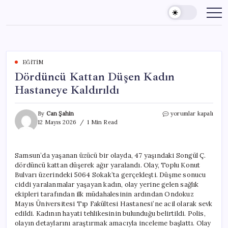
Skip
to
content
EĞITIM
Dördüncü Kattan Düşen Kadın
Hastaneye Kaldırıldı
Dördüncü
By
Can Şahin
yorumlar kapalı
Kattan
12 Mayıs 2026
1 Min Read
Düşen
Kadın
Hastaneye
Samsun’da yaşanan üzücü bir olayda, 47 yaşındaki Songül Ç.
Kaldırıldı
dördüncü kattan düşerek ağır yaralandı. Olay, Toplu Konut
için
Bulvarı üzerindeki 5064 Sokak’ta gerçekleşti. Düşme sonucu
ciddi yaralanmalar yaşayan kadın, olay yerine gelen sağlık
ekipleri tarafından ilk müdahalesinin ardından Ondokuz
Mayıs Üniversitesi Tıp Fakültesi Hastanesi’ne acil olarak sevk
edildi. Kadının hayati tehlikesinin bulunduğu belirtildi. Polis,
olayın detaylarını araştırmak amacıyla inceleme başlattı. Olay