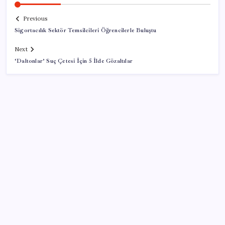
Previous
Sigortacılık Sektör Temsilcileri Öğrencilerle Buluştu
Next
‘Daltonlar’ Suç Çetesi İçin 5 İlde Gözaltılar
SON YAZILAR
MacBook Ultra için Geri Sayım Başladı: İşte
Bilinenler
Halkbank, ikincil halka arz süreci başlattı