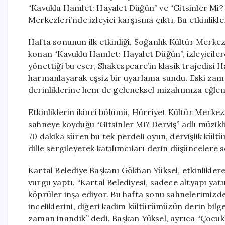
“Kavuklu Hamlet: Hayalet Düğün” ve “Gitsinler Mi? 
Merkezleri’nde izleyici karşısına çıktı. Bu etkinlikle
Hafta sonunun ilk etkinliği, Soğanlık Kültür Merkez
konan “Kavuklu Hamlet: Hayalet Düğün”, izleyiciler
yönettiği bu eser, Shakespeare’in klasik trajedisi 
harmanlayarak eşsiz bir uyarlama sundu. Eski zam
derinliklerine hem de geleneksel mizahımıza eğlenc
Etkinliklerin ikinci bölümü, Hürriyet Kültür Merkezi
sahneye koyduğu “Gitsinler Mi? Derviş” adlı müzikli
70 dakika süren bu tek perdeli oyun, dervişlik kültür
dille sergileyerek katılımcıları derin düşüncelere s
Kartal Belediye Başkanı Gökhan Yüksel, etkinliklere 
vurgu yaptı. “Kartal Belediyesi, sadece altyapı ya
köprüler inşa ediyor. Bu hafta sonu sahnelerimizde 
inceliklerini, diğeri kadim kültürümüzün derin bilgeli
zaman inandık” dedi. Başkan Yüksel, ayrıca “Çocuk