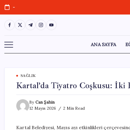
Skip
-
to
content
https://www.facebook.com/
https://twitter.com/
https://t.me/
https://www.instagram.com/
https://youtube.com/
ANA SAYFA
E
SAĞLIK
Kartal’da Tiyatro Coşkusu: İki
By
Can Şahin
12 Mayıs 2026
2 Min Read
Kartal Belediyesi, Mayıs ayı etkinlikleri çerçevesi