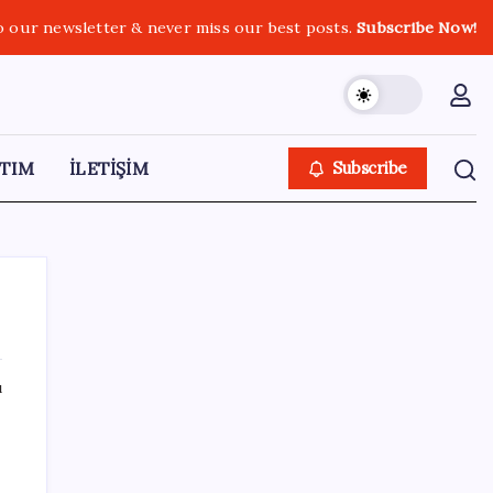
o our newsletter & never miss our best posts.
Subscribe Now!
TIM
İLETİŞİM
Subscribe
ı
SON YAZILAR
Uzmandan kaplıcalarda hijyen uyarısı:
‘Kullanım mutlaka doktor kontrolünde