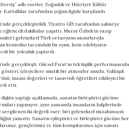
Birden
Derviş” adlı eserler, Soğanlık ve Hürriyet Kültür
Sahne
r, Kartallılar tarafından yoğun ilgiyle karşılandı.
Aldı
için
i’nde gerçekleştirildi. Tiyatro GİS tarafından sahneye
e eğlenceli dakikalar yaşattı. Murat Özbek’in yazıp
Hamlet’i geleneksel Türk ortaoyunu unsurlarıyla
an komedisi tarzındaki bu oyun, hem edebiyatın
eli bir yolculuk yaptırdı.
’nde gerçekleşti. Gürsel Fırat’ın tek kişilik performansıyl
 gösteri, izleyicilere mistik bir atmosfer sundu. Yaklaşık
ünü, insani değerleri ve tasavvufi öğretileri etkileyici bir
evk etti.
ilişkin yaptığı açıklamada, sanatın birleştirici gücüne
tırımları yapmıyor, aynı zamanda insanların kalplerinde
sergilenen iki değerli eser; biri geleneksel mizahımızın
ğini yansıttı. Sanatın iyileştirici ve birleştirici gücüne he
larımız, gençlerimiz ve tüm komşularımız için sanatı