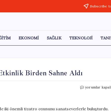
Subscribe t
ĞİTİM
EKONOMİ
SAĞLIK
TEKNOLOJİ
TANI
 Etkinlik Birden Sahne Aldı
Kartal’da
yorumlar kapal
Tiyatro
Coşkusu:
İki
Etkinlik
nde iki önemli tiyatro oyununu sanatseverlerle buluşturdu.